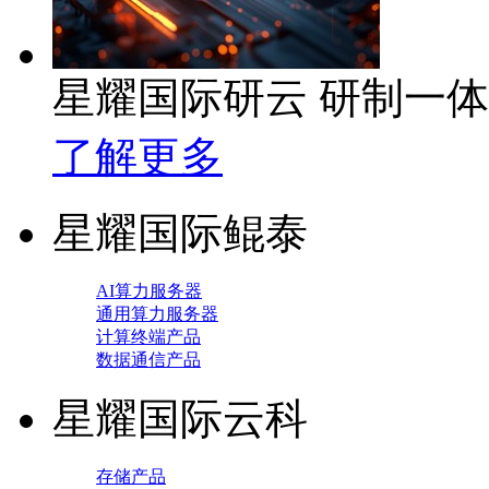
星耀国际研云 研制一
了解更多
星耀国际鲲泰
AI算力服务器
通用算力服务器
计算终端产品
数据通信产品
星耀国际云科
存储产品