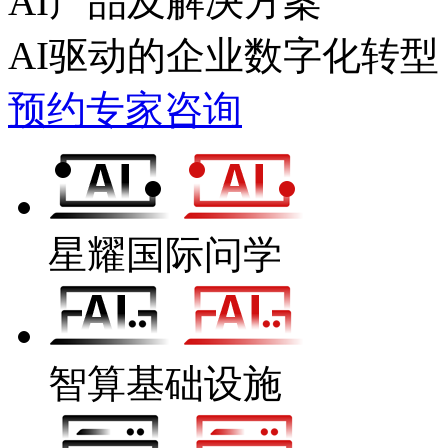
AI产品及解决方案
AI驱动的企业数字化转型
预约专家咨询
星耀国际问学
智算基础设施