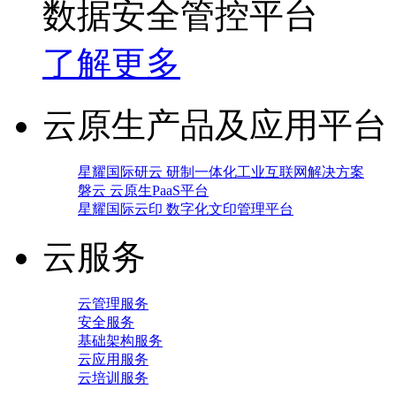
数据安全管控平台
了解更多
云原生产品及应用平台
星耀国际研云 研制一体化工业互联网解决方案
磐云 云原生PaaS平台
星耀国际云印 数字化文印管理平台
云服务
云管理服务
安全服务
基础架构服务
云应用服务
云培训服务