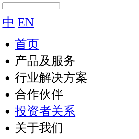
中
EN
首页
产品及服务
行业解决方案
合作伙伴
投资者关系
关于我们