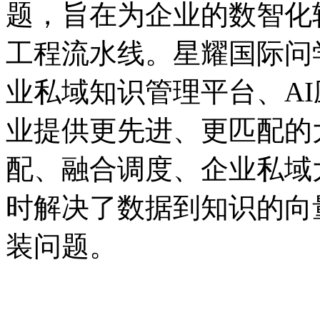
题，旨在为企业的数智
工程流水线。星耀国际问学
业私域知识管理平台、A
业提供更先进、更匹配的
配、融合调度、企业
时解决了数据到知识的向
装问题。