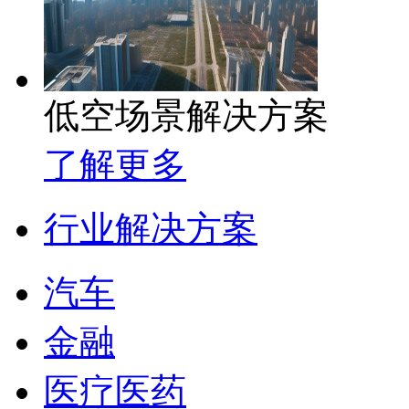
低空场景解决方案
了解更多
行业解决方案
汽车
金融
医疗医药