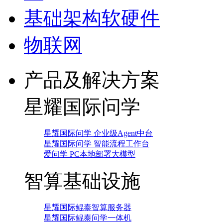
基础架构软硬件
物联网
产品及解决方案
星耀国际问学
星耀国际问学 企业级Agent中台
星耀国际问学 智能流程工作台
爱问学 PC本地部署大模型
智算基础设施
星耀国际鲲泰智算服务器
星耀国际鲲泰问学一体机