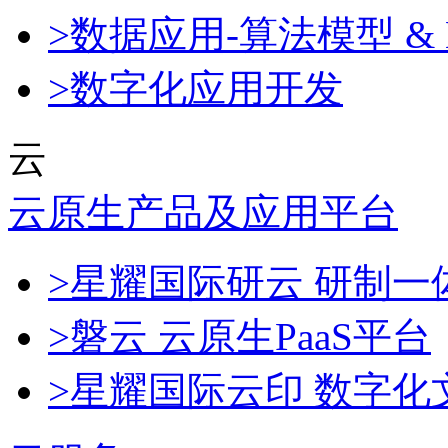
>数据应用-算法模型 & 
>数字化应用开发
云
云原生产品及应用平台
>星耀国际研云 研制
>磐云 云原生PaaS平台
>星耀国际云印 数字化