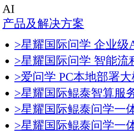
AI
产品及解决方案
>星耀国际问学 企业级A
>星耀国际问学 智能流
>爱问学 PC本地部署
>星耀国际鲲泰智算服
>星耀国际鲲泰问学一
>星耀国际鲲泰问学一体机