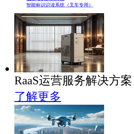
智能标识识读系统（叉车专用）
RaaS运营服务解决方案
了解更多